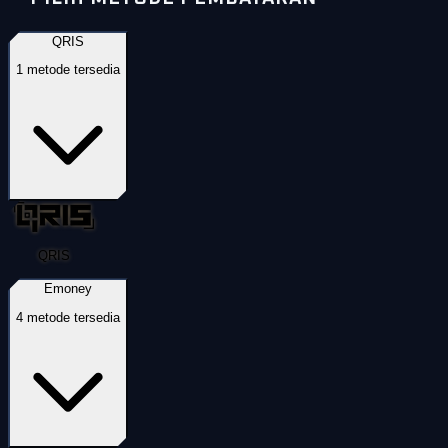
QRIS
1
metode tersedia
QRIS
Emoney
4
metode tersedia