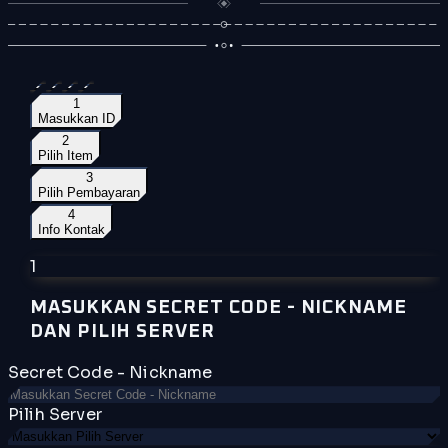
1
Masukkan ID
2
Pilih Item
3
Pilih Pembayaran
4
Info Kontak
1
MASUKKAN
SECRET CODE - NICKNAME
DAN PILIH SERVER
Secret Code - Nickname
Pilih Server