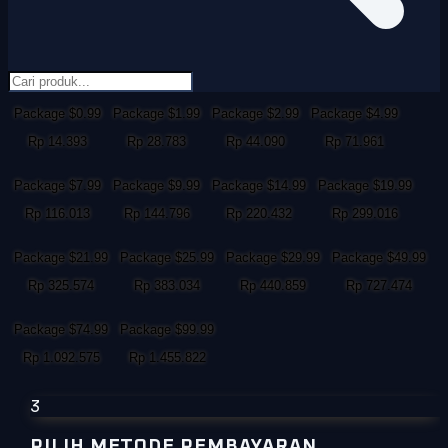
Package $0.99
Package $1.99
Package $2.99
Package $4.99
Rp 14.393
Rp 28.783
Rp 44.090
Rp 71.961
Package $7.99
Package $9.99
Package $14.99
Package $19.99
Rp 116.013
Rp 144.796
Rp 220.432
Rp 299.016
Package $21.99
Package $25.99
Package $29.99
Package $49.99
Rp 325.574
Rp 383.034
Rp 440.859
Rp 727.474
Package $74.99
Package $99.99
Rp 1.092.575
Rp 1.455.822
3
PILIH METODE PEMBAYARAN